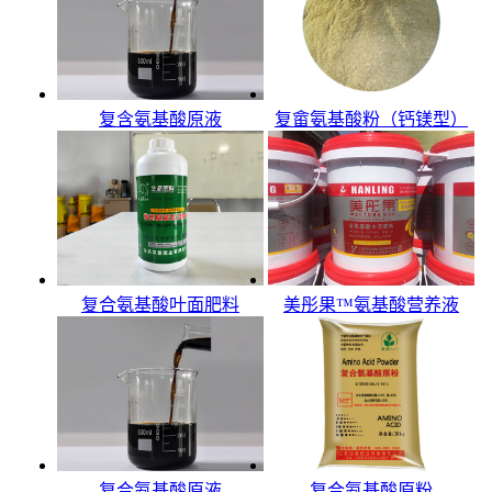
复含氨基酸原液
复畲氨基酸粉（钙镁型）
复合氨基酸叶面肥料
美彤果™氨基酸营养液
复合氨基酸原液
复合氨基酸原粉